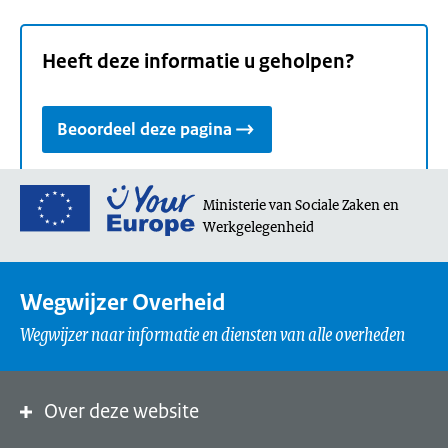
Heeft deze informatie u geholpen?
Beoordeel deze pagina
Ga
Ministerie van Sociale Zaken en
naar
Werkgelegenheid
de
homepage
van
Wegwijzer Overheid
Your
Wegwijzer naar informatie en diensten van alle overheden
Europe,
een
portaal
Over deze website
van
de