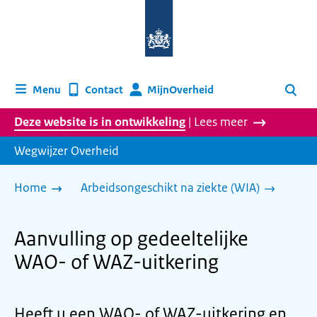
Naar
de
homepage
van
wegwijzer.overheid.nl
MijnOverheid
Menu
Contact
Zoeken
Deze website is in ontwikkeling
| Lees meer
Wegwijzer Overheid
Home
Arbeidsongeschikt na ziekte (WIA)
Aanvulling op gedeeltelijke
WAO- of WAZ-uitkering
Heeft u een WAO- of WAZ-uitkering en