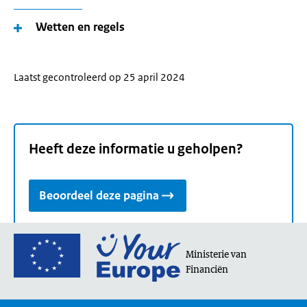
Wetten en regels
Laatst gecontroleerd op 25 april 2024
Heeft deze informatie u geholpen?
Beoordeel deze pagina
Ga
Ministerie van
naar
Financiën
de
homepage