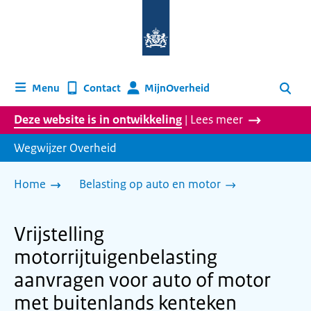
Naar
de
homepage
van
wegwijzer.overheid.nl
MijnOverheid
Menu
Contact
Zoeken
Deze website is in ontwikkeling
| Lees meer
Wegwijzer Overheid
Home
Belasting op auto en motor
Vrijstelling
motorrijtuigenbelasting
aanvragen voor auto of motor
met buitenlands kenteken