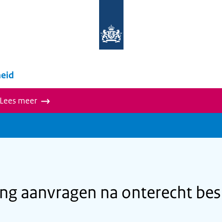
Naar
de
homepage
van
wegwijzer.overheid.nl
eid
 Lees meer
g aanvragen na onterecht besl