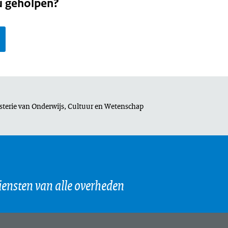
u geholpen?
sterie van Onderwijs, Cultuur en Wetenschap
page
e,
iensten van alle overheden
al