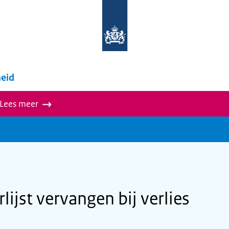
Naar
de
homepage
van
wegwijzer.overheid.nl
eid
 Lees meer
lijst vervangen bij verlies