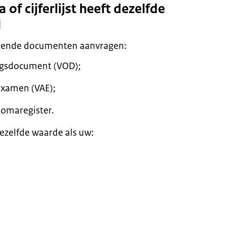
f cijferlijst heeft dezelfde
l
lgende documenten aanvragen:
ngsdocument (VOD);
examen (VAE);
plomaregister.
zelfde waarde als uw: