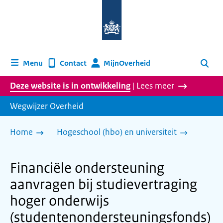
Naar
de
homepage
van
wegwijzer.overheid.nl
MijnOverheid
Menu
Contact
Zoeken
Deze website is in ontwikkeling
| Lees meer
Wegwijzer Overheid
Home
Hogeschool (hbo) en universiteit
Financiële ondersteuning
aanvragen bij studievertraging
hoger onderwijs
(studentenondersteuningsfonds)