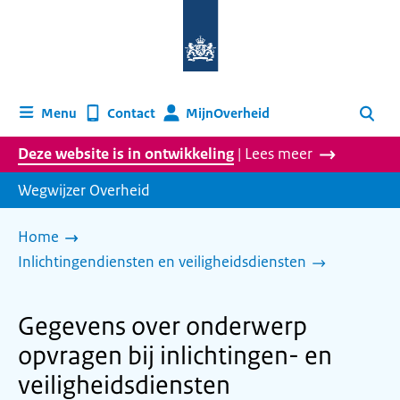
Naar
de
homepage
van
wegwijzer.overheid.nl
MijnOverheid
Menu
Contact
Zoeken
Deze website is in ontwikkeling
| Lees meer
Wegwijzer Overheid
Home
Inlichtingendiensten en veiligheidsdiensten
Gegevens over onderwerp
opvragen bij inlichtingen- en
veiligheidsdiensten