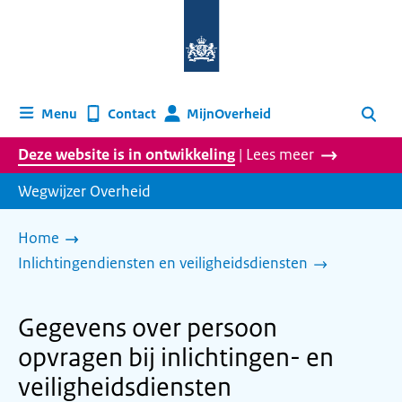
Naar
de
homepage
van
wegwijzer.overheid.nl
MijnOverheid
Menu
Contact
Zoeken
Deze website is in ontwikkeling
| Lees meer
Wegwijzer Overheid
Home
Inlichtingendiensten en veiligheidsdiensten
Gegevens over persoon
opvragen bij inlichtingen- en
veiligheidsdiensten