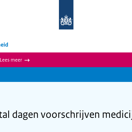
Naar
de
homepage
van
wegwijzer.overheid.nl
eid
 Lees meer
tal dagen voorschrijven medic