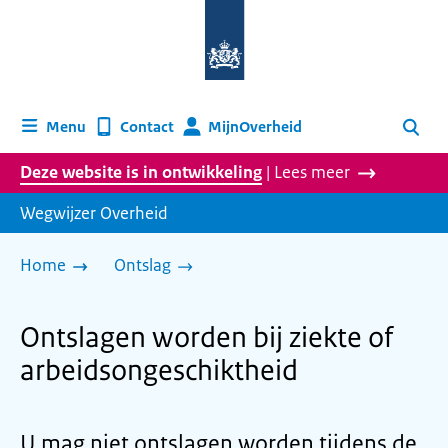
Naar
de
homepage
van
wegwijzer.overheid.nl
MijnOverheid
Menu
Contact
Zoeken
Deze website is in ontwikkeling
| Lees meer
Wegwijzer Overheid
Home
Ontslag
Ontslagen worden bij ziekte of
arbeidsongeschiktheid
U mag niet ontslagen worden tijdens de