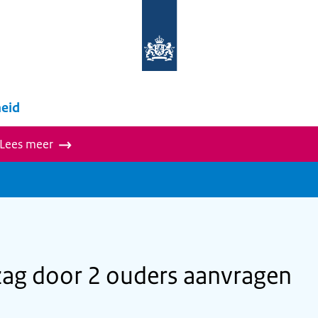
Naar
de
homepage
van
wegwijzer.overheid.nl
eid
 Lees meer
zag door 2 ouders aanvragen