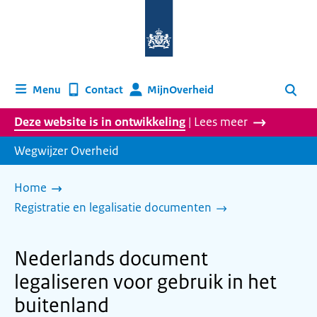
Naar
de
homepage
van
wegwijzer.overheid.nl
MijnOverheid
Menu
Contact
Zoeken
Deze website is in ontwikkeling
| Lees meer
Wegwijzer Overheid
Home
Registratie en legalisatie documenten
Nederlands document
legaliseren voor gebruik in het
buitenland