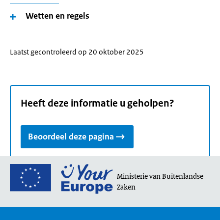
Wetten en regels
Laatst gecontroleerd op 20 oktober 2025
Heeft deze informatie u geholpen?
Beoordeel deze pagina
Ga
Ministerie van Buitenlandse
naar
Zaken
de
homepage
van