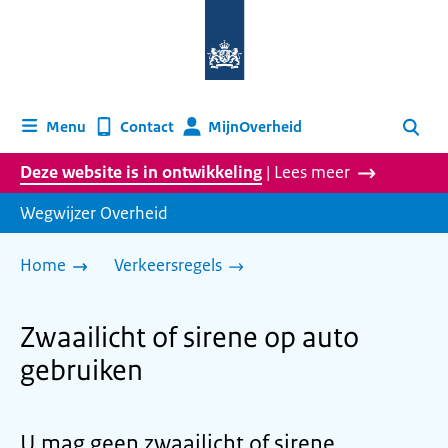
Naar
de
homepage
van
wegwijzer.overheid.nl
MijnOverheid
Menu
Contact
Zoeken
Deze website is in ontwikkeling
| Lees meer
Wegwijzer Overheid
Home
Verkeersregels
Zwaailicht of sirene op auto
gebruiken
U mag geen zwaailicht of sirene