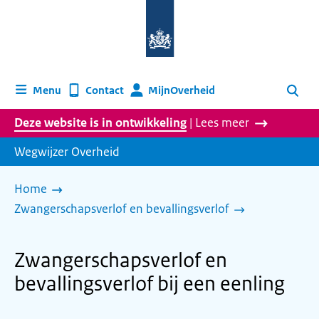
Naar
de
homepage
van
wegwijzer.overheid.nl
MijnOverheid
Menu
Contact
Zoeken
Deze website is in ontwikkeling
| Lees meer
Wegwijzer Overheid
Home
Zwangerschapsverlof en bevallingsverlof
Zwangerschapsverlof en
bevallingsverlof bij een eenling