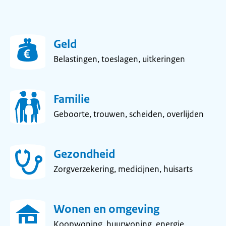
Wegwijzer
Geld
Overheid
Belastingen, toeslagen, uitkeringen
-
Wegwijzer
Familie
naar
Geboorte, trouwen, scheiden, overlijden
informatie
en
Gezondheid
diensten
Zorgverzekering, medicijnen, huisarts
van
alle
overheden
Wonen en omgeving
Koopwoning, huurwoning, energie