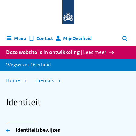
Naar
de
homepage
van
wegwijzer.overheid.nl
MijnOverheid
Menu
Contact
Zoeken
Deze website is in ontwikkeling
| Lees meer
Wegwijzer Overheid
Home
Thema's
Identiteit
Identiteitsbewijzen