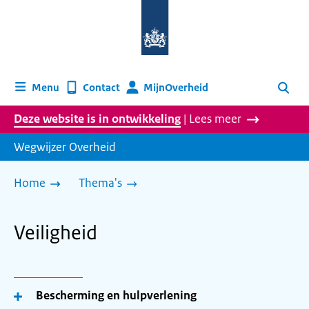
Naar
de
homepage
van
wegwijzer.overheid.nl
MijnOverheid
Menu
Contact
Zoeken
Deze website is in ontwikkeling
| Lees meer
Wegwijzer Overheid
Home
Thema's
Veiligheid
Bescherming en hulpverlening