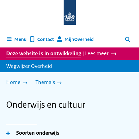
Naar
de
homepage
van
wegwijzer.overheid.nl
MijnOverheid
Menu
Contact
Zoeken
Deze website is in ontwikkeling
| Lees meer
Wegwijzer Overheid
Home
Thema's
Onderwijs en cultuur
Soorten onderwijs