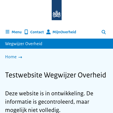
Naar
de
homepage
van
wegwijzer.overheid.nl
MijnOverheid
Menu
Contact
Zoeken
Wegwijzer Overheid
Home
Testwebsite Wegwijzer Overheid
Deze website is in ontwikkeling. De
informatie is gecontroleerd, maar
mogelijk niet volledig.