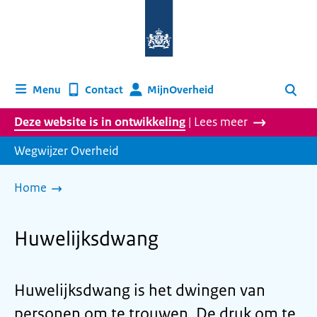
Naar
de
homepage
van
wegwijzer.overheid.nl
MijnOverheid
Menu
Contact
Zoeken
Deze website is in ontwikkeling
| Lees meer
Wegwijzer Overheid
Home
Huwelijksdwang
Huwelijksdwang is het dwingen van
personen om te trouwen. De druk om te