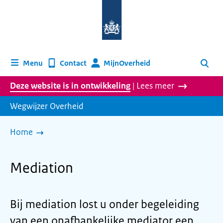
Naar
de
homepage
van
wegwijzer.overheid.nl
MijnOverheid
Menu
Contact
Zoeken
Deze website is in ontwikkeling
| Lees meer
Wegwijzer Overheid
Home
Mediation
Bij
mediation
lost u onder begeleiding
van een onafhankelijke
mediator
een