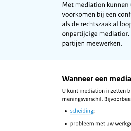
Met
mediation
kunnen u
voorkomen bij een confl
als de rechtszaak al loop
onpartijdige
mediatior
.
partijen meewerken.
Wanneer een
media
U kunt
mediation
inzetten bi
meningsverschil. Bijvoorbeel
scheiding
;
probleem met uw werkge