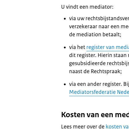
U vindt een
mediator
:
via uw rechtsbijstandsver
verzekeraar naar een
me
de
mediation
betaalt;
via het
register van
medi
dit register. Hierin staan
gesubsidieerde rechtsbij
naast de Rechtspraak;
via een ander register. B
Mediators
federatie Ned
Kosten van een
med
Lees meer over de
kosten v