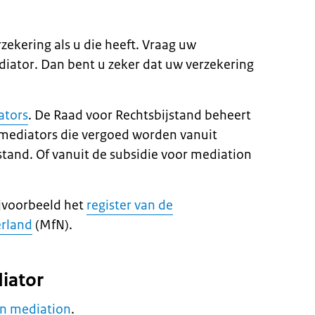
zekering als u die heeft. Vraag uw
diator
. Dan bent u zeker dat uw verzekering
ators
. De Raad voor Rechtsbijstand beheert
mediators
die vergoed worden vanuit
stand. Of vanuit de subsidie voor
mediation
ijvoorbeeld het
register van de
erland
(MfN).
iator
an
mediation
.