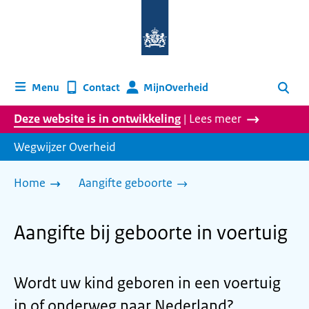
Naar
de
homepage
van
wegwijzer.overheid.nl
MijnOverheid
Menu
Contact
Zoeken
Deze website is in ontwikkeling
| Lees meer
Wegwijzer Overheid
Home
Aangifte geboorte
Aangifte bij geboorte in voertuig
Wordt uw kind geboren in een voertuig
in of onderweg naar Nederland?