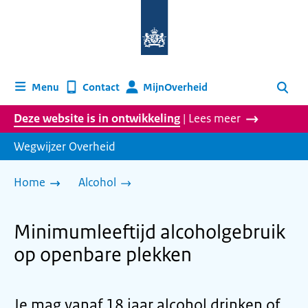
Naar
de
homepage
van
wegwijzer.overheid.nl
MijnOverheid
Menu
Contact
Zoeken
Deze website is in ontwikkeling
| Lees meer
Wegwijzer Overheid
Home
Alcohol
Minimumleeftijd alcoholgebruik
op openbare plekken
Je mag vanaf 18 jaar alcohol drinken of