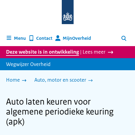
Naar
de
homepage
van
wegwijzer.overheid.nl
MijnOverheid
Menu
Contact
Zoeken
Deze website is in ontwikkeling
| Lees meer
Wegwijzer Overheid
Home
Auto, motor en scooter
Auto laten keuren voor
algemene periodieke keuring
(apk)