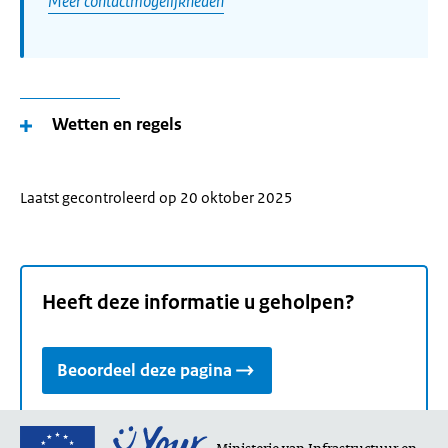
Meer contactmogelijkheden
Wetten en regels
Laatst gecontroleerd op 20 oktober 2025
Heeft deze informatie u geholpen?
Beoordeel deze pagina
Ga
Ministerie van Infrastructuur en