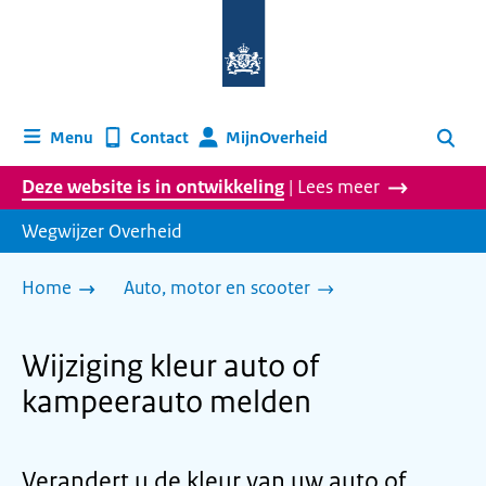
Naar
de
homepage
van
wegwijzer.overheid.nl
MijnOverheid
Menu
Contact
Zoeken
Deze website is in ontwikkeling
| Lees meer
Wegwijzer Overheid
Home
Auto, motor en scooter
Wijziging kleur auto of
kampeerauto melden
Verandert u de kleur van uw auto of