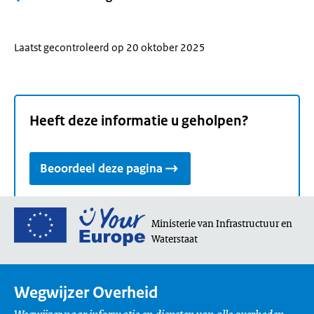
Laatst gecontroleerd op 20 oktober 2025
Heeft deze informatie u geholpen?
Beoordeel deze pagina
Ga
Ministerie van Infrastructuur en
naar
Waterstaat
de
homepage
van
Wegwijzer Overheid
Your