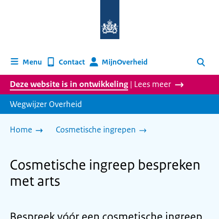
Naar
de
homepage
van
wegwijzer.overheid.nl
MijnOverheid
Menu
Contact
Zoeken
Deze website is in ontwikkeling
| Lees meer
Wegwijzer Overheid
Home
Cosmetische ingrepen
Cosmetische ingreep bespreken
met arts
Bespreek vóór een cosmetische ingreep