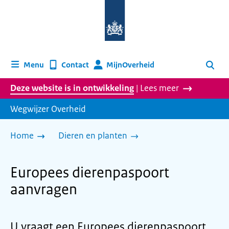
Naar
de
homepage
van
wegwijzer.overheid.nl
MijnOverheid
Menu
Contact
Zoeken
Deze website is in ontwikkeling
| Lees meer
Wegwijzer Overheid
Home
Dieren en planten
Europees dierenpaspoort
aanvragen
U vraagt een Europees dierenpaspoort