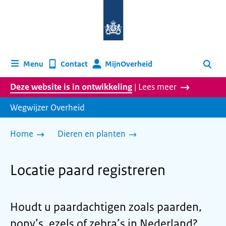
Naar
de
homepage
van
wegwijzer.overheid.nl
MijnOverheid
Menu
Contact
Zoeken
Deze website is in ontwikkeling
| Lees meer
Wegwijzer Overheid
Home
Dieren en planten
Locatie paard registreren
Houdt u paardachtigen zoals paarden,
pony’s, ezels of zebra’s in Nederland?