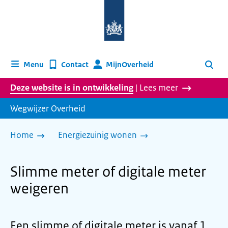
Naar
de
homepage
van
wegwijzer.overheid.nl
MijnOverheid
Menu
Contact
Zoeken
Deze website is in ontwikkeling
| Lees meer
Wegwijzer Overheid
Home
Energiezuinig wonen
Slimme meter of digitale meter
weigeren
Een slimme of digitale meter is vanaf 1