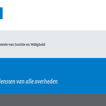
terie van Justitie en Veiligheid
page
e,
iensten van alle overheden
al