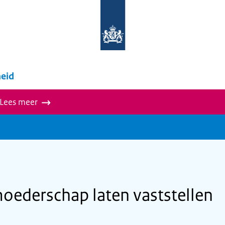
Naar
de
homepage
van
wegwijzer.overheid.nl
eid
 Lees meer
oederschap laten vaststellen