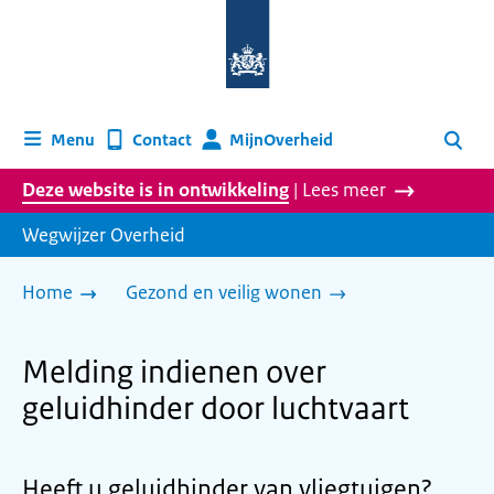
Naar
de
homepage
van
wegwijzer.overheid.nl
MijnOverheid
Menu
Contact
Zoeken
Deze website is in ontwikkeling
| Lees meer
Wegwijzer Overheid
Home
Gezond en veilig wonen
Melding indienen over
geluidhinder door luchtvaart
Heeft u geluidhinder van vliegtuigen?