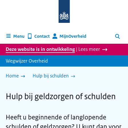
Naar
de
homepage
van
wegwijzer.overheid.nl
MijnOverheid
Menu
Contact
Zoeken
Deze website is in ontwikkeling
| Lees meer
Wegwijzer Overheid
Home
Hulp bij schulden
Hulp bij geldzorgen of schulden
Heeft u beginnende of langlopende
schulden of geldzorgen? U kunt dan voor