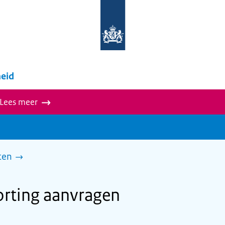
Naar
de
homepage
van
wegwijzer.overheid.nl
eid
 Lees meer
ten
korting aanvragen