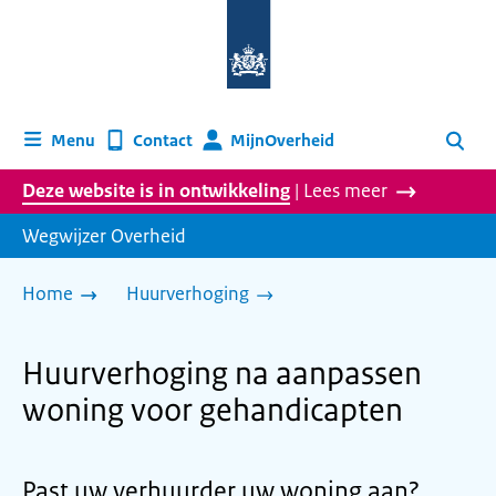
Naar
de
homepage
van
wegwijzer.overheid.nl
MijnOverheid
Menu
Contact
Zoeken
Deze website is in ontwikkeling
| Lees meer
Wegwijzer Overheid
Home
Huurverhoging
Huurverhoging na aanpassen
woning voor gehandicapten
Past uw verhuurder uw woning aan?