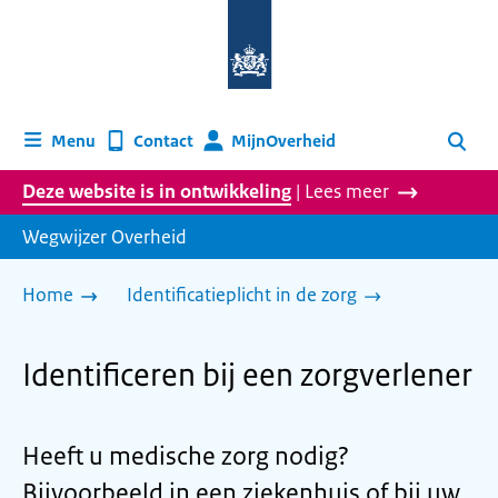
Naar
de
homepage
van
wegwijzer.overheid.nl
MijnOverheid
Menu
Contact
Zoeken
Deze website is in ontwikkeling
| Lees meer
Wegwijzer Overheid
Home
Identificatieplicht in de zorg
Identificeren bij een zorgverlener
Heeft u medische zorg nodig?
Bijvoorbeeld in een ziekenhuis of bij uw