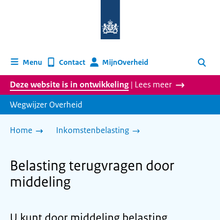
Naar
de
homepage
van
wegwijzer.overheid.nl
MijnOverheid
Menu
Contact
Zoeken
Deze website is in ontwikkeling
| Lees meer
Wegwijzer Overheid
Home
Inkomstenbelasting
Belasting terugvragen door
middeling
U kunt door middeling belasting