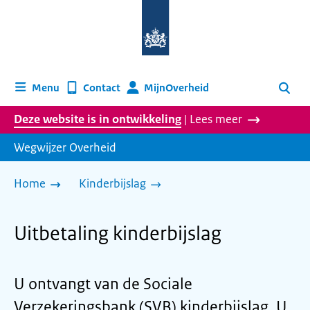
Naar
de
homepage
van
wegwijzer.overheid.nl
MijnOverheid
Menu
Contact
Zoeken
Deze website is in ontwikkeling
| Lees meer
Wegwijzer Overheid
Home
Kinderbijslag
Uitbetaling kinderbijslag
U ontvangt van de Sociale
Verzekeringsbank (SVB) kinderbijslag. U