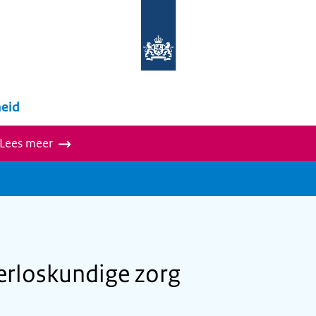
Naar
de
homepage
van
wegwijzer.overheid.nl
eid
 Lees meer
erloskundige zorg