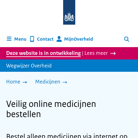
Naar
de
homepage
van
wegwijzer.overheid.nl
MijnOverheid
Menu
Contact
Zoeken
Deze website is in ontwikkeling
| Lees meer
Wegwijzer Overheid
Home
Medicijnen
Veilig online medicijnen
bestellen
Bestel alleen medicijnen via internet op