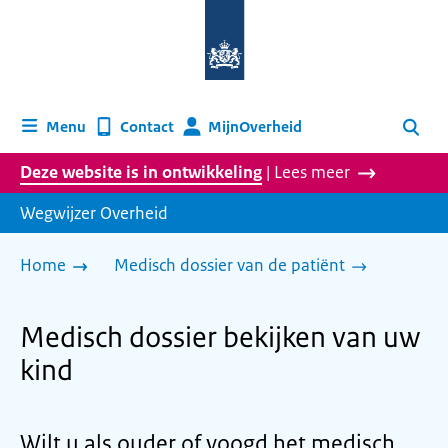
Naar
de
homepage
van
wegwijzer.overheid.nl
MijnOverheid
Menu
Contact
Zoeken
Deze website is in ontwikkeling
| Lees meer
Wegwijzer Overheid
Home
Medisch dossier van de patiënt
Medisch dossier bekijken van uw
kind
Wilt u als ouder of voogd het medisch