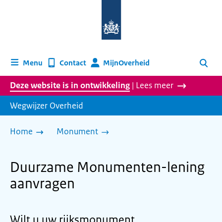
Naar
de
homepage
van
wegwijzer.overheid.nl
MijnOverheid
Menu
Contact
Zoeken
Deze website is in ontwikkeling
| Lees meer
Wegwijzer Overheid
Home
Monument
Duurzame Monumenten-lening
aanvragen
Wilt u uw rijksmonument