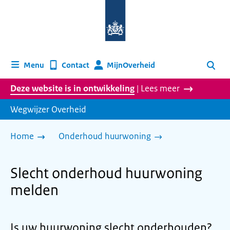
Naar
de
homepage
van
wegwijzer.overheid.nl
MijnOverheid
Menu
Contact
Zoeken
Deze website is in ontwikkeling
| Lees meer
Wegwijzer Overheid
Home
Onderhoud huurwoning
Slecht onderhoud huurwoning
melden
Is uw huurwoning slecht onderhouden?