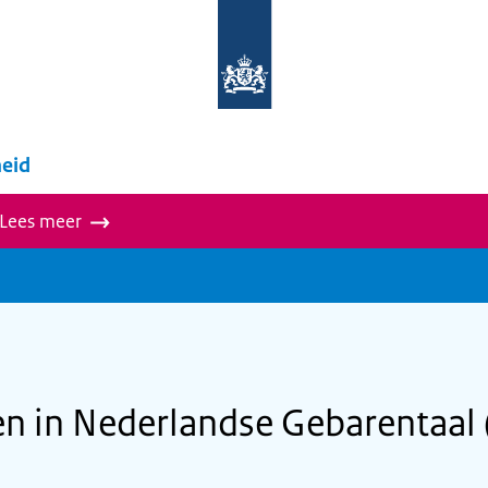
Naar
de
homepage
van
wegwijzer.overheid.nl
eid
 Lees meer
n in Nederlandse Gebarentaal