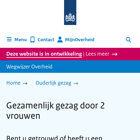
Naar
de
homepage
van
wegwijzer.overheid.nl
MijnOverheid
Menu
Contact
Zoeken
Deze website is in ontwikkeling
| Lees meer
Wegwijzer Overheid
Home
Ouderlijk gezag
Gezamenlijk gezag door 2
vrouwen
Bent u getrouwd of heeft u een