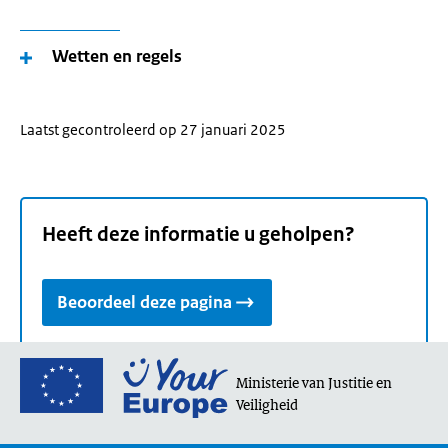
Wetten en regels
Laatst gecontroleerd op 27 januari 2025
Heeft deze informatie u geholpen?
Beoordeel deze pagina
Ga
Ministerie van Justitie en
naar
Veiligheid
de
homepage