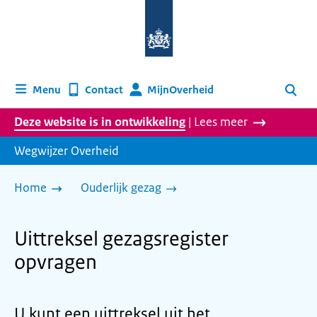
Naar
de
homepage
van
wegwijzer.overheid.nl
MijnOverheid
Menu
Contact
Zoeken
Deze website is in ontwikkeling
| Lees meer
Wegwijzer Overheid
Home
Ouderlijk gezag
Uittreksel gezagsregister
opvragen
U kunt een uittreksel uit het