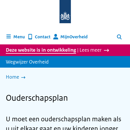
Naar
de
homepage
van
wegwijzer.overheid.nl
MijnOverheid
Menu
Contact
Zoeken
Deze website is in ontwikkeling
| Lees meer
Wegwijzer Overheid
Home
Ouderschapsplan
U moet een ouderschapsplan maken als
u uit elkaar gaat en uw kinderen jonger