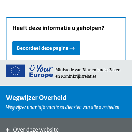
Heeft deze informatie u geholpen?
Beoordeel deze pagina
Ga
Ministerie van Binnenlandse Zaken
naar
en Koninkrijksrelaties
de
homepage
Wegwijzer Overheid
van
Your
Wegwijzer naar informatie en diensten van alle overheden
Europe,
een
portaal
Over deze website