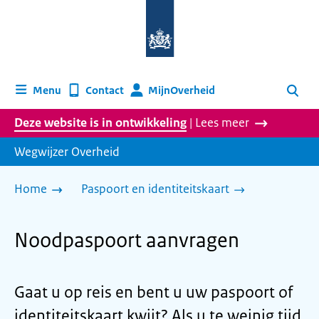
Naar
de
homepage
van
wegwijzer.overheid.nl
MijnOverheid
Menu
Contact
Zoeken
Deze website is in ontwikkeling
| Lees meer
Wegwijzer Overheid
Home
Paspoort en identiteitskaart
Noodpaspoort aanvragen
Gaat u op reis en bent u uw paspoort of
identiteitskaart kwijt? Als u te weinig tijd