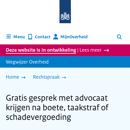
Naar
de
homepage
van
wegwijzer.overheid.nl
MijnOverheid
Menu
Contact
Zoeken
Deze website is in ontwikkeling
| Lees meer
Wegwijzer Overheid
Home
Rechtspraak
Gratis gesprek met advocaat
krijgen na boete, taakstraf of
schadevergoeding