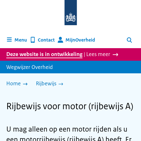
Naar
de
homepage
van
wegwijzer.overheid.nl
MijnOverheid
Menu
Contact
Zoeken
Deze website is in ontwikkeling
| Lees meer
Wegwijzer Overheid
Home
Rijbewijs
Rijbewijs voor motor (rijbewijs A)
U mag alleen op een motor rijden als u
een motorrijbewijs (rijbewijs A) heeft. Er