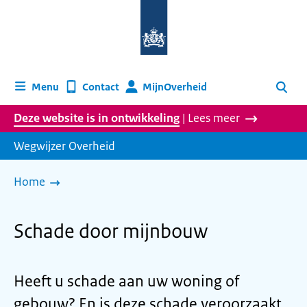
Naar
de
homepage
van
wegwijzer.overheid.nl
MijnOverheid
Menu
Contact
Zoeken
Deze website is in ontwikkeling
| Lees meer
Wegwijzer Overheid
Home
Schade door mijnbouw
Heeft u schade aan uw woning of
gebouw? En is deze schade veroorzaakt